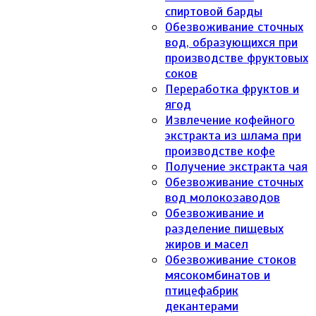
спиртовой барды
Обезвоживание сточных
вод, образующихся при
производстве фруктовых
соков
Переработка фруктов и
ягод
Извлечение кофейного
экстракта из шлама при
производстве кофе
Получение экстракта чая
Обезвоживание сточных
вод молокозаводов
Обезвоживание и
разделение пищевых
жиров и масел
Обезвоживание стоков
мясокомбинатов и
птицефабрик
декантерами