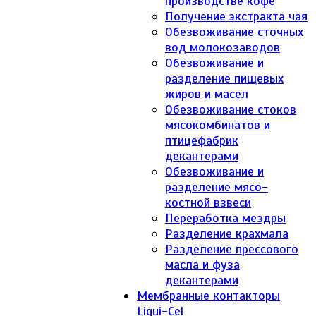
производстве кофе
Получение экстракта чая
Обезвоживание сточных
вод молокозаводов
Обезвоживание и
разделение пищевых
жиров и масел
Обезвоживание стоков
мясокомбинатов и
птицефабрик
декантерами
Обезвоживание и
разделение мясо-
костной взвеси
Переработка мездры
Разделение крахмала
Разделение прессового
масла и фуза
декантерами
Мембранные контакторы
Liqui-Cel