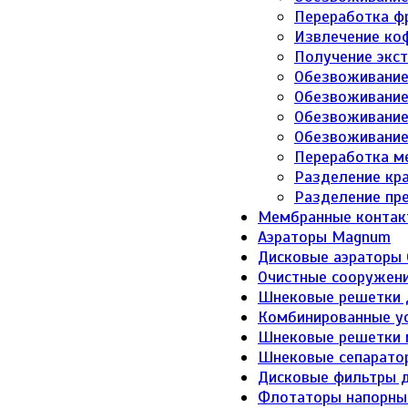
Переработка фр
Извлечение коф
Получение экст
Обезвоживание
Обезвоживание
Обезвоживание
Обезвоживание
Переработка м
Разделение кр
Разделение пре
Мембранные контакт
Аэраторы Magnum
Дисковые аэраторы 
Очистные сооружени
Шнековые решетки д
Комбинированные ус
Шнековые решетки 
Шнековые сепарато
Дисковые фильтры 
Флотаторы напорны