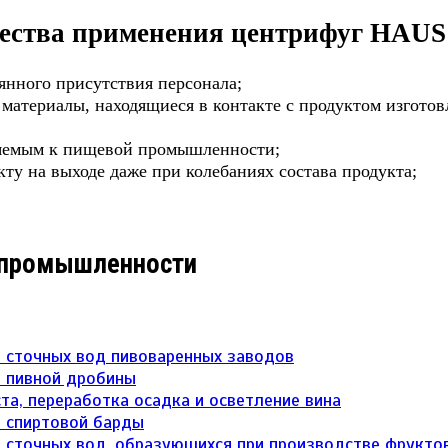
ства применения центрифуг
HAUS
оянного присутствия персонала;
 материалы, находящиеся в контакте с продуктом изгот
ляемым к пищевой промышленности;
ту на выходе даже при колебаниях состава продукта;
 промышленности
 сточных вод пивоваренных заводов
 пивной дробины
та, переработка осадка и осветление вина
 спиртовой барды
 сточных вод, образующихся при производстве фрукто