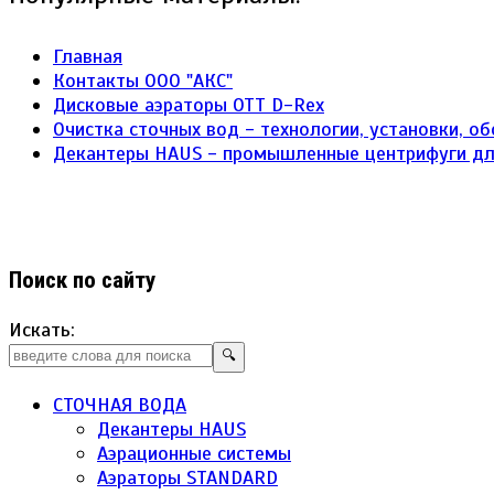
Главная
Контакты ООО "АКС"
Дисковые аэраторы ОТТ D-Rex
Очистка сточных вод - технологии, установки, о
Декантеры HAUS - промышленные центрифуги д
Поиск по сайту
Искать:
🔍
СТОЧНАЯ ВОДА
Декантеры HAUS
Аэрационные системы
Аэраторы STANDARD