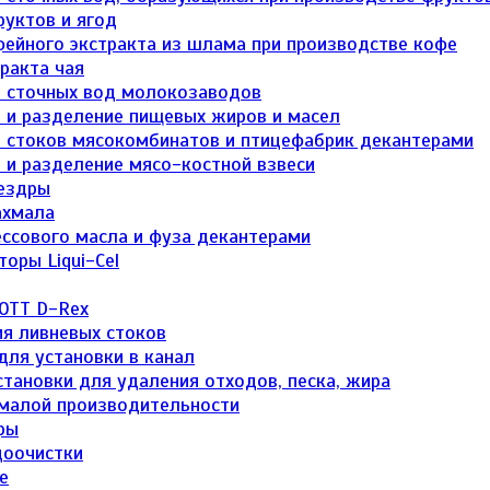
уктов и ягод
ейного экстракта из шлама при производстве кофе
ракта чая
 сточных вод молокозаводов
 и разделение пищевых жиров и масел
 стоков мясокомбинатов и птицефабрик декантерами
 и разделение мясо-костной взвеси
ездры
ахмала
ссового масла и фуза декантерами
оры Liqui-Cel
ОТТ D-Rex
я ливневых стоков
ля установки в канал
тановки для удаления отходов, песка, жира
малой производительности
ры
доочистки
е