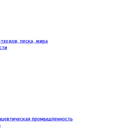
тходов, песка, жира
сти
ацевтическая промышленность
а