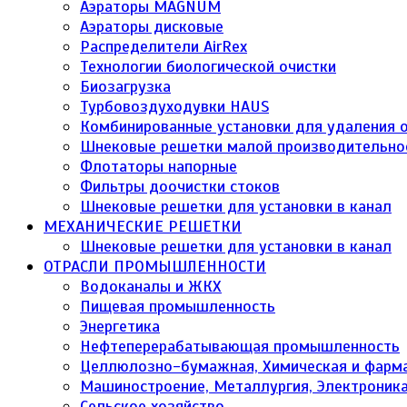
Аэраторы MAGNUM
Аэраторы дисковые
Распределители AirRex
Технологии биологической очистки
Биозагрузка
Турбовоздуходувки HAUS
Комбинированные установки для удаления о
Шнековые решетки малой производительно
Флотаторы напорные
Фильтры доочистки стоков
Шнековые решетки для установки в канал
МЕХАНИЧЕСКИЕ РЕШЕТКИ
Шнековые решетки для установки в канал
ОТРАСЛИ ПРОМЫШЛЕННОСТИ
Водоканалы и ЖКХ
Пищевая промышленность
Энергетика
Нефтеперерабатывающая промышленность
Целлюлозно-бумажная, Химическая и фарм
Машиностроение, Металлургия, Электроник
Сельское хозяйство