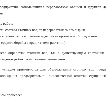
редприятий, занимающихся переработкой овощей и фруктов д
на:
ь работ;
сть состава сточных вод от перерабатываемого сырья;
е концентратов в сточные воды после промывки оборудования;
 средств борьбы с вредителями растений)
есс обработки сточных вод, т.к. в существующем состоянии
в водоем рыбо-хозяйственного назначения.
с успехом применяются для обезвоживания сточных вод предп
рохождения предварительной биологической очистки сгущенн
ном процессе: