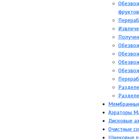
Обезвож
фруктов
Перераб
Извлече
Получен
Обезвож
Обезвож
Обезвож
Обезвож
Перераб
Разделе
Разделе
Мембранные 
Аэраторы M
Дисковые а
Очистные с
Шнековые р