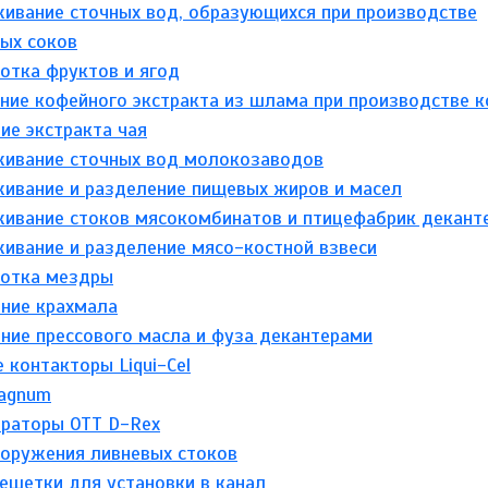
ивание сточных вод, образующихся при производстве
ых соков
отка фруктов и ягод
ние кофейного экстракта из шлама при производстве 
ие экстракта чая
ивание сточных вод молокозаводов
ивание и разделение пищевых жиров и масел
ивание стоков мясокомбинатов и птицефабрик декант
ивание и разделение мясо-костной взвеси
отка мездры
ние крахмала
ние прессового масла и фуза декантерами
контакторы Liqui-Cel
agnum
эраторы ОТТ D-Rex
ооружения ливневых стоков
ешетки для установки в канал