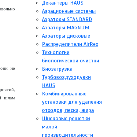
Декантеры HAUS
овольно
Аэрационные системы
Аэраторы STANDARD
Аэраторы MAGNUM
Аэраторы дисковые
Распределители AirRex
Технологии
биологической очистки
Биозагрузка
 они не
Турбовоздуходувки
HAUS
риятий,
Комбинированные
ый шлам
установки для удаления
отходов, песка, жира
Шнековые решетки
малой
производительности