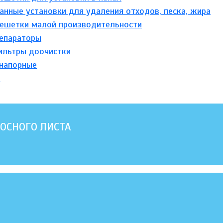
нные установки для удаления отходов, песка, жира
ешетки малой производительности
епараторы
ильтры доочистки
напорные
а
ОСНОГО ЛИСТА