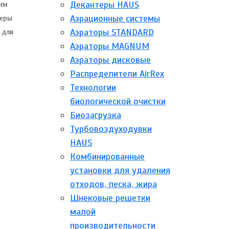
Декантеры HAUS
ким
Аэрационные системы
теры
Аэраторы STANDARD
 для
Аэраторы MAGNUM
Аэраторы дисковые
Распределители AirRex
Технологии
биологической очистки
Биозагрузка
Турбовоздуходувки
HAUS
Комбинированные
установки для удаления
отходов, песка, жира
Шнековые решетки
малой
производительности