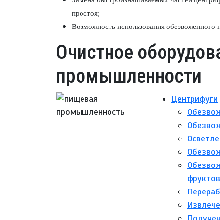
Замена быстроизнашиваемых частей центриф
простоя;
Возможность использования обезвоженного п
Очистное оборудов
промышленности
Центрифуги
Обезвож
Обезвож
Осветле
Обезвож
Обезвож
фруктов
Перераб
Извлече
Получен