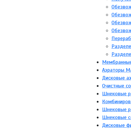
Обезвож
Обезвож
Обезвож
Обезвож
Перераб
Разделе
Разделе
Мембранные 
Аэраторы M
Дисковые а
Очистные с
Шнековые р
Комбинирова
Шнековые р
Шнековые с
Дисковые ф