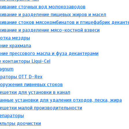
ивание сточных вод молокозаводов
ивание и разделение пищевых жиров и масел
ивание стоков мясокомбинатов и птицефабрик декант
ивание и разделение мясо-костной взвеси
отка мездры
ние крахмала
ние прессового масла и фуза декантерами
контакторы Liqui-Cel
agnum
эраторы ОТТ D-Rex
ооружения ливневых стоков
ешетки для установки в канал
нные установки для удаления отходов, песка, жира
ешетки малой производительности
епараторы
ильтры доочистки