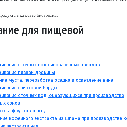
ужной установки на месте эксплуатации сводит к минимуму время
родукта в качестве биотоплива.
ание для пищевой
ивание сточных вод пивоваренных заводов
ивание пивной дробины
ние муста, переработка осадка и осветление вина
ивание спиртовой барды
ивание сточных вод, образующихся при производстве
ых соков
отка фруктов и ягод
ние кофейного экстракта из шлама при производстве 
ие экстракта чая