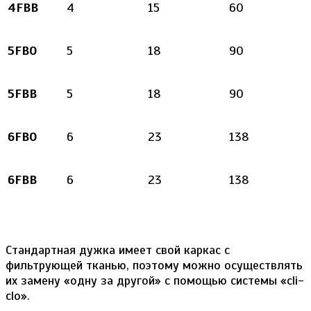
4FBB
4
15
60
5FBO
5
18
90
5FBB
5
18
90
6FBO
6
23
138
6FBB
6
23
138
Стандартная дужка имеет свой каркас с
фильтрующей тканью, поэтому можно осуществлять
их замену «одну за другой» с помощью системы «cli-
clo».