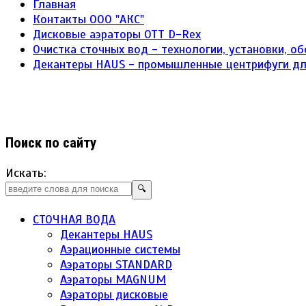
Главная
Контакты ООО "АКС"
Дисковые аэраторы ОТТ D-Rex
Очистка сточных вод - технологии, установки, о
Декантеры HAUS - промышленные центрифуги д
Поиск по сайту
Искать:
🔍
СТОЧНАЯ ВОДА
Декантеры HAUS
Аэрационные системы
Аэраторы STANDARD
Аэраторы MAGNUM
Аэраторы дисковые