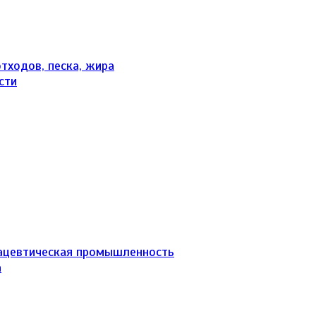
тходов, песка, жира
сти
ацевтическая промышленность
а