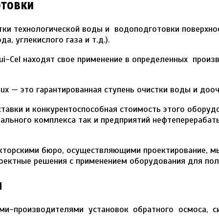
отовки
ки технологической воды и водоподготовки поверхност
, углекислого газа и т.д.).
ui-Cel находят свое применение в определенных прои
x — это гарантированная ступень очистки воды и дооч
ставки и конкурентоспособная стоимость этого оборуд
ального комплекса так и предприятий нефтеперерабат
укторскими бюро, осуществляющими проектирование, м
ектные решения с применением оборудования для полу
ы
ми-производителями установок обратного осмоса, с