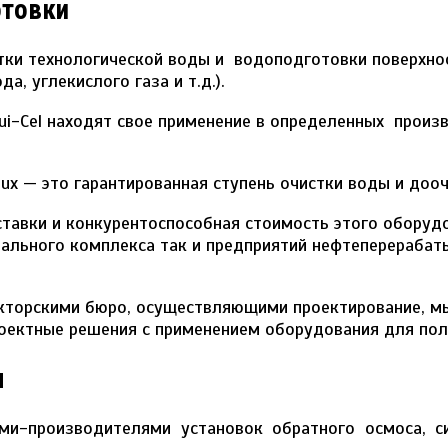
отовки
ки технологической воды и водоподготовки поверхност
, углекислого газа и т.д.).
ui-Cel находят свое применение в определенных прои
x — это гарантированная ступень очистки воды и дооч
ставки и конкурентоспособная стоимость этого оборуд
ального комплекса так и предприятий нефтеперерабат
укторскими бюро, осуществляющими проектирование, м
ектные решения с применением оборудования для полу
ы
ми-производителями установок обратного осмоса, с