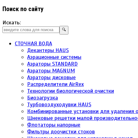
Поиск по сайту
Искать:
🔍
СТОЧНАЯ ВОДА
Декантеры HAUS
Аэрационные системы
Аэраторы STANDARD
Аэраторы MAGNUM
Аэраторы дисковые
Распределители AirRex
Технологии биологической очистки
Биозагрузка
Турбовоздуходувки HAUS
Комбинированные установки для удаления о
Шнековые решетки малой производительно
Флотаторы напорные
Фильтры доочистки стоков