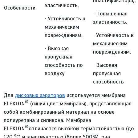
пластификатора),
эластичность,
Особенности
· Повышенная
· Устойчивость к
эластичность,
механическим
повреждениям,
· Устойчивость к
механическим
· Высокая
повреждениям,
пропускная
способность по
· Высокая
воздуху
пропускная
способность
Для
дисковых аэраторов
используется мембрана
®
FLEXLON
(синий цвет мембраны), представляющая
собой комбинированный материал на основе
полиуретана и силикона. Мембрана
®
FLEXLON
отличается высокой термостойкостью (до
о
120
С) и эластичностью (более 500%), она