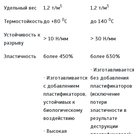
3
3
Удельный вес
1,2 т/м
1,2 т/м
0
0
Термостойкость
до +80
С
до 140
С
Устойчивость к
˃ 10 Н/мм
˃ 30 Н/мм
разрыву
Эластичность
более 450%
более 630%
· Изготавливаетс
· Изготавливается
без добавления
с добавлением
пластификаторов
пластификаторов,
(исключение
устойчивых к
потери
биологическому
эластичности в
воздействию
результате
деструкции
· Высокая